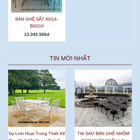
BÀN GHẾ SẮT KH14-
BG010
13.342.500đ
TIN MỚI NHẤT
Sự Linh Hoạt Trong Thiết Kế
TẠI SAO BÀN GHẾ NHÔM