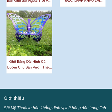
Bàn Ghế Sắt Ngoài Trời Phù
ĐÚC NHẬP KHẨU LẠI
Hợp Với Mọi Phong Cách
ĐƯỢC YÊU THÍCH NHẤT
Kiến Trúc
HIỆN NAY
Ghế Băng Dài Hình Cánh
Bướm Cho Sân Vườn Thêm
Sinh Động
Giới thiệu
Sắt Mỹ Thuật tự hào khẳng định vị thế hàng đầu trong lĩnh