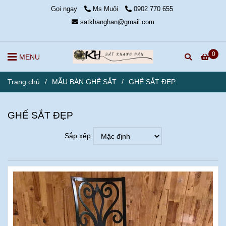
Gọi ngay
Ms Muội
0902 770 655
satkhanghan@gmail.com
0
MENU
Trang chủ
/
MẪU BÀN GHẾ SẮT
/
GHẾ SẮT ĐẸP
GHẾ SẮT ĐẸP
Sắp xếp