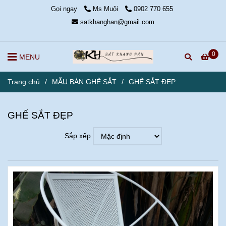
Gọi ngay
Ms Muội
0902 770 655
satkhanghan@gmail.com
0
MENU
Trang chủ
/
MẪU BÀN GHẾ SẮT
/
GHẾ SẮT ĐẸP
GHẾ SẮT ĐẸP
Sắp xếp