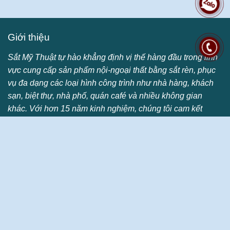
Giới thiệu
Sắt Mỹ Thuật tự hào khẳng định vị thế hàng đầu trong lĩnh
vực cung cấp sản phẩm nội-ngoại thất bằng sắt rèn, phục
vụ đa dạng các loại hình công trình như nhà hàng, khách
sạn, biệt thự, nhà phố, quán café và nhiều không gian
khác. Với hơn 15 năm kinh nghiệm, chúng tôi cam kết
mang đến những sản phẩm không chỉ đạt tiêu chuẩn chất
lượng cao mà còn thể hiện đẳng cấp vượt trội. Chúng tôi
luôn nỗ lực không ngừng để đảm bảo sự hài lòng tối đa
cho khách hàng thông qua dịch vụ chuyên nghiệp , sự
sáng tạo và các sản phẩm độc đáo, góp phần nâng tầm vẻ
đẹp kiến trúc cho mọi không gian sống của bạn.
Information
www.hoasatnghethuat.com