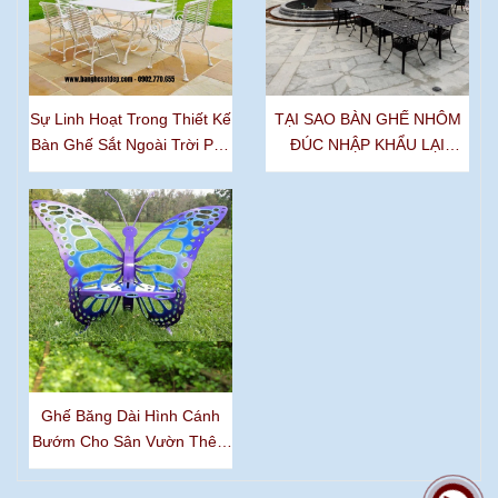
Sự Linh Hoạt Trong Thiết Kế
TẠI SAO BÀN GHẾ NHÔM
Bàn Ghế Sắt Ngoài Trời Phù
ĐÚC NHẬP KHẨU LẠI
Hợp Với Mọi Phong Cách
ĐƯỢC YÊU THÍCH NHẤT
Kiến Trúc
HIỆN NAY
Ghế Băng Dài Hình Cánh
Bướm Cho Sân Vườn Thêm
Sinh Động