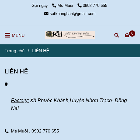
Gọi ngay
Ms Muội
0902 770 655
satkhanghan@gmail.com
0
MENU
Trang chủ
/
LIÊN HỆ
LIÊN HỆ
Factory:
 Xã Phước Khánh,Huyện Nhơn Trạch- Đồng 
Nai
Ms Muội ,
0902 770 655