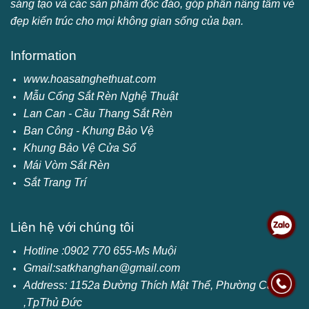
sáng tạo và các sản phẩm độc đáo, góp phần nâng tầm vẻ
đẹp kiến trúc cho mọi không gian sống của bạn.
Information
www.hoasatnghethuat.com
Mẫu Cổng Sắt Rèn Nghệ Thuật
Lan Can - Cầu Thang Sắt Rèn
Ban Công - Khung Bảo Vệ
Khung Bảo Vệ Cửa Sổ
Mái Vòm Sắt Rèn
Sắt Trang Trí
Liên hệ với chúng tôi
Hotline :0902 770 655-Ms Muội
Gmail:satkhanghan@gmail.com
Address: 1152a
Đường Thích Mật Thể, Phường Cát Lái
,TpThủ Đức