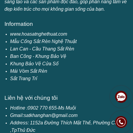
sáng tạo và các sản phẩm độc đáo, góp phần nâng tầm vẻ
đẹp kiến trúc cho mọi không gian sống của bạn.
Information
www.hoasatnghethuat.com
Mẫu Cổng Sắt Rèn Nghệ Thuật
Lan Can - Cầu Thang Sắt Rèn
Ban Công - Khung Bảo Vệ
Khung Bảo Vệ Cửa Sổ
Mái Vòm Sắt Rèn
Sắt Trang Trí
Liên hệ với chúng tôi
Hotline :0902 770 655-Ms Muội
Gmail:satkhanghan@gmail.com
Address: 1152a
Đường Thích Mật Thể, Phường Cát Lái
,TpThủ Đức