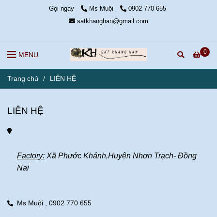
Gọi ngay
Ms Muội
0902 770 655
satkhanghan@gmail.com
0
MENU
Trang chủ
/
LIÊN HỆ
LIÊN HỆ
Factory:
 Xã Phước Khánh,Huyện Nhơn Trạch- Đồng 
Nai
Ms Muội ,
0902 770 655