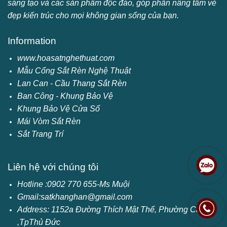
sáng tạo và các sản phẩm độc đáo, góp phần nâng tầm vẻ
đẹp kiến trúc cho mọi không gian sống của bạn.
Information
www.hoasatnghethuat.com
Mẫu Cổng Sắt Rèn Nghệ Thuật
Lan Can - Cầu Thang Sắt Rèn
Ban Công - Khung Bảo Vệ
Khung Bảo Vệ Cửa Sổ
Mái Vòm Sắt Rèn
Sắt Trang Trí
Liên hệ với chúng tôi
Hotline :0902 770 655-Ms Muội
Gmail:satkhanghan@gmail.com
Address: 1152a
Đường Thích Mật Thể, Phường Cát Lái
,TpThủ Đức