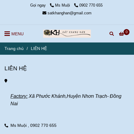
Gọi ngay
Ms Muội
0902 770 655
satkhanghan@gmail.com
0
MENU
Trang chủ
/
LIÊN HỆ
LIÊN HỆ
Factory:
 Xã Phước Khánh,Huyện Nhơn Trạch- Đồng 
Nai
Ms Muội ,
0902 770 655